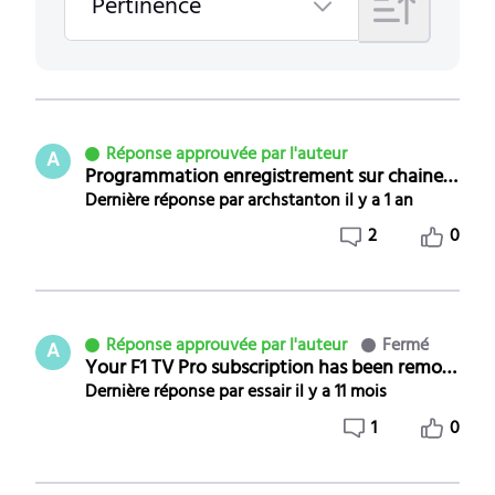
À
Pertinence
vie
Selected
Pertinence
Réponse approuvée par l'auteur
A
Programmation enregistrement sur chaine 100
Dernière réponse par
archstanton
il y a 1 an
2
0
Réponse approuvée par l'auteur
Fermé
A
Your F1 TV Pro subscription has been removed
Dernière réponse par
essair
il y a 11 mois
1
0