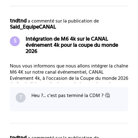
tndtnd
 a commenté sur la publication de 
Said_EquipeCANAL
Intégration de M6 4k sur le CANAL
S
événement 4k pour la coupe du monde
2026
Nous vous informons que nous allons intégrer la chaîne
M6 4K sur notre canal événementiel, CANAL
Evénement 4k, à l'occasion de la Coupe du monde 2026
de football. Les opérations techniques nécessaires sont
en cours afin de garantir la mise à disposition de ce flux
Heu ?... c'est pas terminé la CDM ? 🤔
dès le jour J du démarrage de la co
T