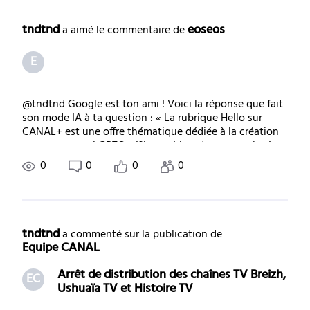
Selected
Toutes
tndtnd
eoseos
 a aimé le commentaire de 
les
E
activités
@tndtnd Google est ton ami ! Voici la réponse que fait
son mode IA à ta question : « La rubrique Hello sur
CANAL+ est une offre thématique dédiée à la création
et aux œuvres LGBTQ+ (films, séries, documentaires).
Lancée en novembre 2019 dans la
0
0
0
0
tndtnd
 a commenté sur la publication de 
Equipe CANAL
Arrêt de distribution des chaînes TV Breizh,
EC
Ushuaïa TV et Histoire TV