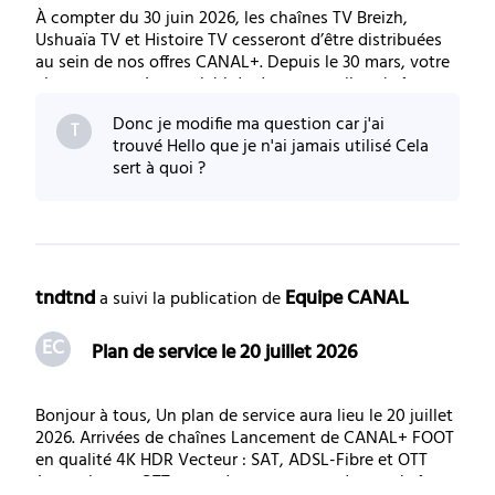
À compter du 30 juin 2026, les chaînes TV Breizh,
Ushuaïa TV et Histoire TV cesseront d’être distribuées
au sein de nos offres CANAL+. Depuis le 30 mars, votre
abonnement s’est enrichi de deux nouvelles chaînes
dédiées à la nature et aux animaux : LOVE NATURE,
Donc je modifie ma question car j'ai
chaîne premium de documentaires animali
T
trouvé Hello que je n'ai jamais utilisé Cela
sert à quoi ?
tndtnd
Equipe CANAL
 a suivi la publication de 
EC
Plan de service le 20 juillet 2026
Bonjour à tous, Un plan de service aura lieu le 20 juillet
2026. Arrivées de chaînes Lancement de CANAL+ FOOT
en qualité 4K HDR Vecteur : SAT, ADSL-Fibre et OTT
(attention en OTT, vous devrez vous rendre en chaîne