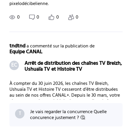
pixelodécibelienne.
0
0
0
0
tndtnd
 a commenté sur la publication de 
Equipe CANAL
Arrêt de distribution des chaînes TV Breizh,
EC
Ushuaïa TV et Histoire TV
À compter du 30 juin 2026, les chaînes TV Breizh,
Ushuaïa TV et Histoire TV cesseront d’être distribuées
au sein de nos offres CANAL+. Depuis le 30 mars, votre
abonnement s’est enrichi de deux nouvelles chaînes
dédiées à la nature et aux animaux : LOVE NATURE,
Je vais regarder la concurrence Quelle
chaîne premium de documentaires animali
T
concurence justement ? 🤔