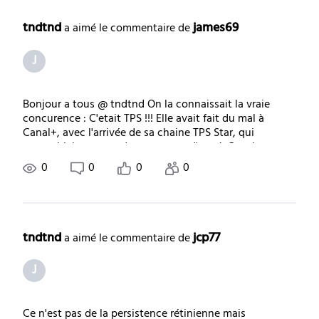
tndtnd
james69
 a aimé le commentaire de 
J
Bonjour a tous @ tndtnd On la connaissait la vraie
concurence : C'etait TPS !!! Elle avait fait du mal à
Canal+, avec l'arrivée de sa chaine TPS Star, qui
ressemblait comme deux gouttes d'eau à Canal+
Premium : des films récents, du foot avec les
0
0
0
0
tndtnd
jcp77
 a aimé le commentaire de 
J
Ce n'est pas de la persistence rétinienne mais