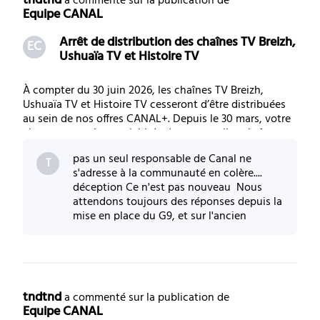
tndtnd
 a commenté sur la publication de 
Equipe CANAL
Arrêt de distribution des chaînes TV Breizh,
EC
Ushuaïa TV et Histoire TV
À compter du 30 juin 2026, les chaînes TV Breizh,
Ushuaïa TV et Histoire TV cesseront d’être distribuées
au sein de nos offres CANAL+. Depuis le 30 mars, votre
abonnement s’est enrichi de deux nouvelles chaînes
dédiées à la nature et aux animaux : LOVE NATURE,
pas un seul responsable de Canal ne
chaîne premium de documentaires animali
T
s'adresse à la communauté en colère....
déception Ce n'est pas nouveau Nous
attendons toujours des réponses depuis la
mise en place du G9, et sur l'ancien
forum... Quid des enregistrements sur
internet, des
tndtnd
 a commenté sur la publication de 
Equipe CANAL