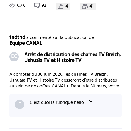
101, elle est diffusée en HD sur ce vecteur)
6.7K
92
4
41
Numérotation : CANAL+ : 11/61/101 Qualité
tndtnd
 a commenté sur la publication de 
Equipe CANAL
Arrêt de distribution des chaînes TV Breizh,
EC
Ushuaïa TV et Histoire TV
À compter du 30 juin 2026, les chaînes TV Breizh,
Ushuaïa TV et Histoire TV cesseront d’être distribuées
au sein de nos offres CANAL+. Depuis le 30 mars, votre
abonnement s’est enrichi de deux nouvelles chaînes
dédiées à la nature et aux animaux : LOVE NATURE,
C'est quoi la rubrique hello ? 🤔
chaîne premium de documentaires animali
T