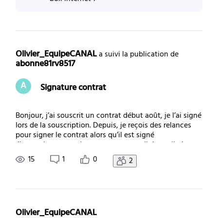
Olivier_EquipeCANAL
 a suivi la publication de 
abonne81rv8517
A
Signature contrat
Bonjour, j’ai souscrit un contrat début août, je l’ai signé
lors de la souscription. Depuis, je reçois des relances
pour signer le contrat alors qu’il est signé
électroniquement dans mon espace adhérent. il n’y a
rien d’autre à signer. Est-ce que les services sont
15
1
0
2
maintenus et le contrat pris en com
Olivier_EquipeCANAL