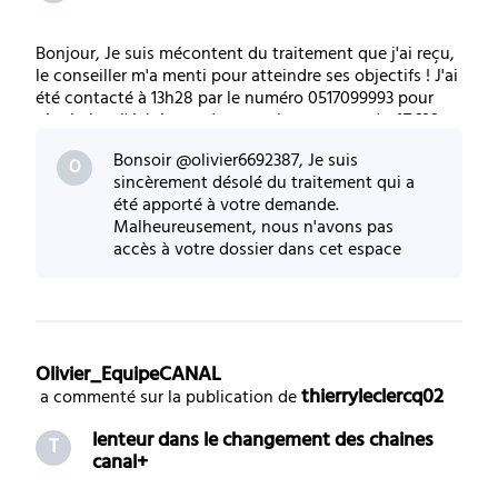
Bonjour, Je suis mécontent du traitement que j'ai reçu,
le conseiller m'a menti pour atteindre ses objectifs ! J'ai
été contacté à 13h28 par le numéro 0517099993 pour
régulariser l'échéance de mon abonnement de 47€99.
Durant cet échange je lui ai expliqué mes difficultés
Bonsoir @olivier6692387, Je suis
financières, il m'a proposé
O
sincèrement désolé du traitement qui a
été apporté à votre demande.
Malheureusement, nous n'avons pas
accès à votre dossier dans cet espace
d'échan
Olivier_EquipeCANAL
thierryleclercq02
 a commenté sur la publication de 
lenteur dans le changement des chaines
T
canal+