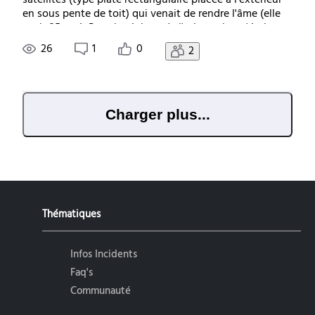
satellites (type plate rectangulaire placée à l'extérieur
en sous pente de toit) qui venait de rendre l'âme (elle
avait 25 ans). Pour le réglage de l'orientation c'était
facile l'autre antenne était juste à côté je n'avais qu'à
26
1
0
2
copier l'orientation. Pour
Charger plus...
Thématiques
Infos Incidents
Faq's
Communauté