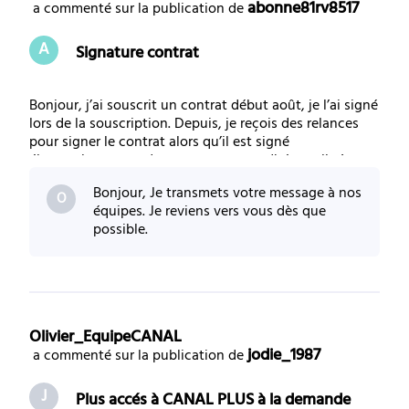
abonne81rv8517
 a commenté sur la publication de 
A
Signature contrat
Bonjour, j’ai souscrit un contrat début août, je l’ai signé
lors de la souscription. Depuis, je reçois des relances
pour signer le contrat alors qu’il est signé
électroniquement dans mon espace adhérent. il n’y a
rien d’autre à signer. Est-ce que les services sont
Bonjour, Je transmets votre message à nos
maintenus et le contrat pris en com
O
équipes. Je reviens vers vous dès que
possible.
Olivier_EquipeCANAL
jodie_1987
 a commenté sur la publication de 
J
Plus accés à CANAL PLUS à la demande