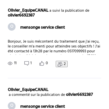
Selected
Toutes
Olivier_EquipeCANAL
 a suivi la publication de 
olivier6692387
les
O
mensonge service client
activités
Bonjour, Je suis mécontent du traitement que j'ai reçu,
le conseiller m'a menti pour atteindre ses objectifs ! J'ai
été contacté à 13h28 par le numéro 0517099993 pour
régulariser l'échéance de mon abonnement de 47€99.
Durant cet échange je lui ai expliqué mes difficultés
11
1
0
2
financières, il m'a proposé
Olivier_EquipeCANAL
olivier6692387
 a commenté sur la publication de 
O
mensonge service client