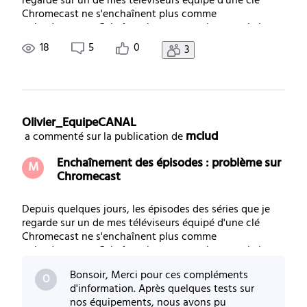
regarde sur un de mes téléviseurs équipé d'une clé
Chromecast ne s'enchaînent plus comme
précedemment. Cela fonctionne normalement via le
décodeur 4K ou via les applis quelque soit l'appareil. Je
18
5
0
3
précise qu'il s'agit d'une version de Chromecast s
Olivier_EquipeCANAL
mclud
 a commenté sur la publication de 
Enchaînement des épisodes : problème sur
M
Chromecast
Depuis quelques jours, les épisodes des séries que je
regarde sur un de mes téléviseurs équipé d'une clé
Chromecast ne s'enchaînent plus comme
précedemment. Cela fonctionne normalement via le
décodeur 4K ou via les applis quelque soit l'appareil. Je
Bonsoir, Merci pour ces compléments
précise qu'il s'agit d'une version de Chromecast s
O
d'information. Après quelques tests sur
nos équipements, nous avons pu