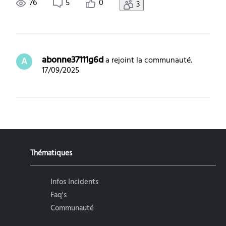
76
5
0
3
?
abonne37111g6d
 a rejoint la communauté.
A
17/09/2025
Thématiques
Infos Incidents
Faq's
Communauté