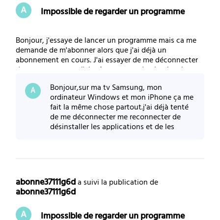
A
Impossible de regarder un programme
Bonjour, j'essaye de lancer un programme mais ca me
demande de m'abonner alors que j'ai déjà un
abonnement en cours. J'ai essayer de me déconnecter
de me reconnecter j'ai même essaye de réactiver les
droit mais rien ne fonctionne. Quelqu'un a le meme bug
Bonjour,sur ma tv Samsung, mon
?
A
ordinateur Windows et mon iPhone ça me
fait la même chose partout.j'ai déjà tenté
de me déconnecter me reconnecter de
désinstaller les applications et de les
réinstaller aussi.
abonne37111g6d
 a suivi la publication de 
abonne37111g6d
A
Impossible de regarder un programme