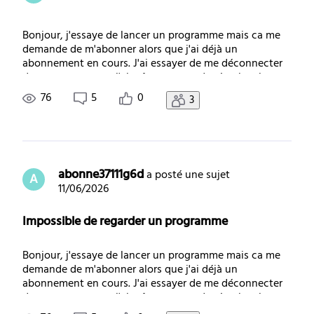
Bonjour, j'essaye de lancer un programme mais ca me
demande de m'abonner alors que j'ai déjà un
abonnement en cours. J'ai essayer de me déconnecter
de me reconnecter j'ai même essaye de réactiver les
droit mais rien ne fonctionne. Quelqu'un a le meme bug
76
5
0
3
?
abonne37111g6d
 a posté une sujet
A
11/06/2026
Impossible de regarder un programme
Bonjour, j'essaye de lancer un programme mais ca me
demande de m'abonner alors que j'ai déjà un
abonnement en cours. J'ai essayer de me déconnecter
de me reconnecter j'ai même essaye de réactiver les
droit mais rien ne fonctionne. Quelqu'un a le meme bug