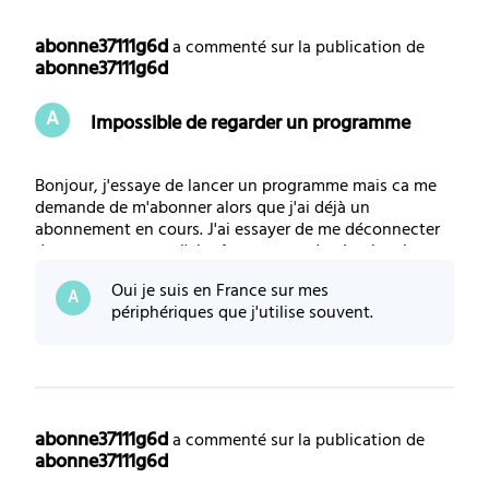
Selected
Toutes
abonne37111g6d
 a commenté sur la publication de 
abonne37111g6d
les
A
Impossible de regarder un programme
activités
Bonjour, j'essaye de lancer un programme mais ca me
demande de m'abonner alors que j'ai déjà un
abonnement en cours. J'ai essayer de me déconnecter
de me reconnecter j'ai même essaye de réactiver les
droit mais rien ne fonctionne. Quelqu'un a le meme bug
Oui je suis en France sur mes
?
A
périphériques que j'utilise souvent.
abonne37111g6d
 a commenté sur la publication de 
abonne37111g6d