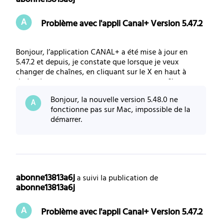
A
Problème avec l'appli Canal+ Version 5.47.2
Bonjour, l’application CANAL+ a été mise à jour en
5.47.2 et depuis, je constate que lorsque je veux
changer de chaînes, en cliquant sur le X en haut à
droite, je me retrouve souvent avec mon profil ouvert
(car au même emplacement sur l’écran) et dans ce cas
Bonjour, la nouvelle version 5.48.0 ne
quand je clique sur une autre émission :
A
fonctionne pas sur Mac, impossible de la
démarrer.
abonne13813a6j
 a suivi la publication de 
abonne13813a6j
A
Problème avec l'appli Canal+ Version 5.47.2