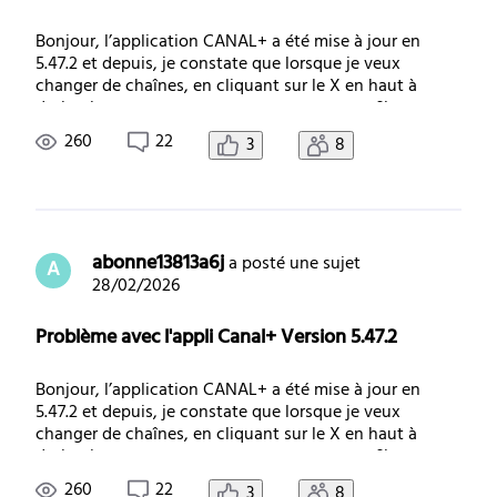
Bonjour, l’application CANAL+ a été mise à jour en
5.47.2 et depuis, je constate que lorsque je veux
changer de chaînes, en cliquant sur le X en haut à
droite, je me retrouve souvent avec mon profil ouvert
(car au même emplacement sur l’écran) et dans ce cas
260
22
3
8
quand je clique sur une autre émission :
abonne13813a6j
 a posté une sujet
A
28/02/2026
Problème avec l'appli Canal+ Version 5.47.2
Bonjour, l’application CANAL+ a été mise à jour en
5.47.2 et depuis, je constate que lorsque je veux
changer de chaînes, en cliquant sur le X en haut à
droite, je me retrouve souvent avec mon profil ouvert
(car au même emplacement sur l’écran) et dans ce cas
260
22
3
8