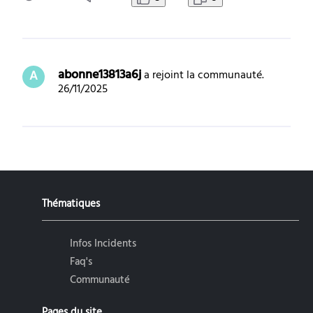
quand je clique sur une autre émission :
abonne13813a6j
 a rejoint la communauté.
A
26/11/2025
Thématiques
Infos Incidents
Faq's
Communauté
Pages du site