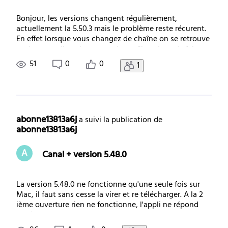
Bonjour, les versions changent régulièrement,
actuellement la 5.50.3 mais le problème reste récurent.
En effet lorsque vous changez de chaîne on se retrouve
toujours sur l’emplacement du profil et si on n’y fait pas
attention, le canal choisit nous n’avons que le son ! Et
51
0
0
1
la seule façon de « réparer
abonne13813a6j
 a suivi la publication de 
abonne13813a6j
A
Canal + version 5.48.0
La version 5.48.0 ne fonctionne qu'une seule fois sur
Mac, il faut sans cesse la virer et re télécharger. A la 2
ième ouverture rien ne fonctionne, l'appli ne répond
pas !