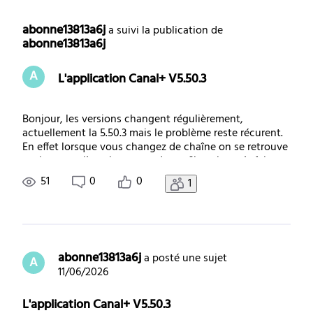
Selected
Toutes
abonne13813a6j
 a suivi la publication de 
abonne13813a6j
les
A
L'application Canal+ V5.50.3
activités
Bonjour, les versions changent régulièrement,
actuellement la 5.50.3 mais le problème reste récurent.
En effet lorsque vous changez de chaîne on se retrouve
toujours sur l’emplacement du profil et si on n’y fait pas
attention, le canal choisit nous n’avons que le son ! Et
51
0
0
1
la seule façon de « réparer
abonne13813a6j
 a posté une sujet
A
11/06/2026
L'application Canal+ V5.50.3