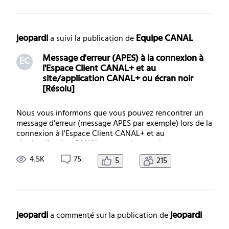
concern
jeopardi
Equipe CANAL
 a suivi la publication de 
Message d'erreur (APES) à la connexion à
EC
l'Espace Client CANAL+ et au
site/application CANAL+ ou écran noir
[Résolu]
Nous vous informons que vous pouvez rencontrer un
message d'erreur (message APES par exemple) lors de la
connexion à l'Espace Client CANAL+ et au
site/application CANAL+ ou un écran noir.
Contournement provisoire : si vous en avez la
4.5K
75
5
215
possibilité, nous vous invitons à faire un test en 4G/5G.
Le souci
jeopardi
jeopardi
 a commenté sur la publication de 