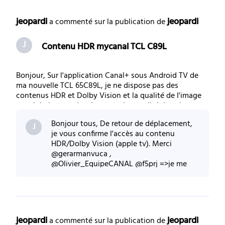
Selected
Toutes
jeopardi
jeopardi
 a commenté sur la publication de 
les
J
Contenu HDR mycanal TCL C89L
activités
Bonjour, Sur l'application Canal+ sous Android TV de
ma nouvelle TCL 65C89L, je ne dispose pas des
contenus HDR et Dolby Vision et la qualité de l'image
est globalement de très mauvaise qualité. Je suis en
ethernet et je possède un Shield qui est raccordé de la
Bonjour tous, De retour de déplacement,
m^me façon ou je visionne les films en
J
je vous confirme l'accès au contenu
HDR/Dolby Vision (apple tv). Merci
@gerarmanvuca ,
@Olivier_EquipeCANAL @f5prj =>je me
sentais un peu seul avant !Un aller et
retour d'un décodeur pour rien..., mai
jeopardi
jeopardi
 a commenté sur la publication de 