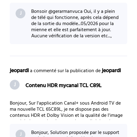
est globalement de très mauvaise qualité. Je suis en
ethernet et je possède un Shield qui est raccordé de la
Bonsoir @gerarmanvuca Oui, il y a plein
m^me façon ou je visionne les films en
J
de télé qui fonctionne, après cela dépend
de la sortie du modèle...05/2026 pour la
mienne et elle est parfaitement à jour.
Aucune vérification de la version etc...,
seulement une solution qui ne me
convient p
jeopardi
jeopardi
 a commenté sur la publication de 
J
Contenu HDR mycanal TCL C89L
Bonjour, Sur l'application Canal+ sous Android TV de
ma nouvelle TCL 65C89L, je ne dispose pas des
contenus HDR et Dolby Vision et la qualité de l'image
est globalement de très mauvaise qualité. Je suis en
ethernet et je possède un Shield qui est raccordé de la
Bonjour, Solution proposée par le support
m^me façon ou je visionne les films en
J