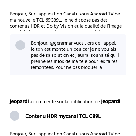
Bonjour, Sur l'application Canal+ sous Android TV de
ma nouvelle TCL 65C89L, je ne dispose pas des
contenus HDR et Dolby Vision et la qualité de l'image
est globalement de très mauvaise qualité. Je suis en
ethernet et je possède un Shield qui est raccordé de la
Bonjour, @gerarmanvuca ,lors de l'appel,
m^me façon ou je visionne les films en
J
le ton est monté un peu car je ne voulais
pas de sa solution et j'aurrai souhaité qu'il
prenne les infos de ma télé pour les faires
remontées. Pour ne pas bloquer la
situation, j'ai accepté le décodeur, mais
jeopardi
jeopardi
 a commenté sur la publication de 
J
Contenu HDR mycanal TCL C89L
Bonjour, Sur l'application Canal+ sous Android TV de