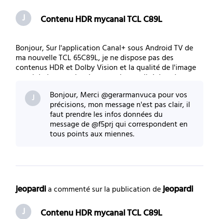
J
Contenu HDR mycanal TCL C89L
Bonjour, Sur l'application Canal+ sous Android TV de
ma nouvelle TCL 65C89L, je ne dispose pas des
contenus HDR et Dolby Vision et la qualité de l'image
est globalement de très mauvaise qualité. Je suis en
ethernet et je possède un Shield qui est raccordé de la
Bonjour, Merci @gerarmanvuca pour vos
m^me façon ou je visionne les films en
J
précisions, mon message n'est pas clair, il
faut prendre les infos données du
message de @f5prj qui correspondent en
tous points aux miennes.
jeopardi
jeopardi
 a commenté sur la publication de 
J
Contenu HDR mycanal TCL C89L