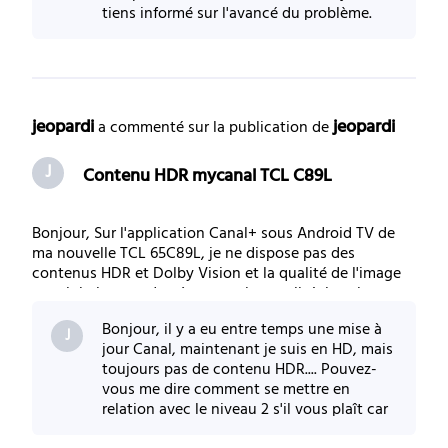
tiens informé sur l'avancé du problème.
Cordialement
jeopardi
jeopardi
 a commenté sur la publication de 
J
Contenu HDR mycanal TCL C89L
Bonjour, Sur l'application Canal+ sous Android TV de
ma nouvelle TCL 65C89L, je ne dispose pas des
contenus HDR et Dolby Vision et la qualité de l'image
est globalement de très mauvaise qualité. Je suis en
ethernet et je possède un Shield qui est raccordé de la
Bonjour, il y a eu entre temps une mise à
m^me façon ou je visionne les films en
J
jour Canal, maintenant je suis en HD, mais
toujours pas de contenu HDR.... Pouvez-
vous me dire comment se mettre en
relation avec le niveau 2 s'il vous plaît car
je ne voit rien dans mon espace client