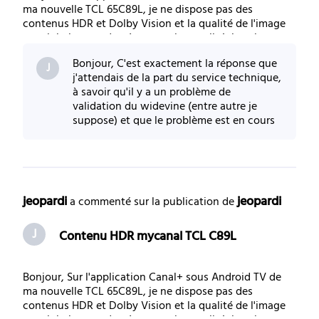
ma nouvelle TCL 65C89L, je ne dispose pas des
contenus HDR et Dolby Vision et la qualité de l'image
est globalement de très mauvaise qualité. Je suis en
ethernet et je possède un Shield qui est raccordé de la
Bonjour, C'est exactement la réponse que
m^me façon ou je visionne les films en
J
j'attendais de la part du service technique,
à savoir qu'il y a un problème de
validation du widevine (entre autre je
suppose) et que le problème est en cours
de traitement ou bien qu'il faille passer par
TCL
jeopardi
jeopardi
 a commenté sur la publication de 
J
Contenu HDR mycanal TCL C89L
Bonjour, Sur l'application Canal+ sous Android TV de
ma nouvelle TCL 65C89L, je ne dispose pas des
contenus HDR et Dolby Vision et la qualité de l'image