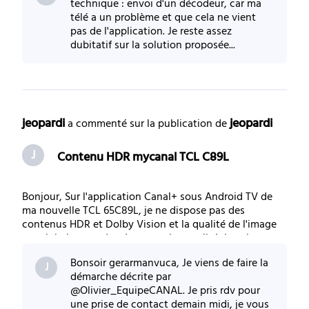
technique : envoi d'un décodeur, car ma
télé a un problème et que cela ne vient
pas de l'application. Je reste assez
dubitatif sur la solution proposée...
jeopardi
jeopardi
 a commenté sur la publication de 
J
Contenu HDR mycanal TCL C89L
Bonjour, Sur l'application Canal+ sous Android TV de
ma nouvelle TCL 65C89L, je ne dispose pas des
contenus HDR et Dolby Vision et la qualité de l'image
est globalement de très mauvaise qualité. Je suis en
ethernet et je possède un Shield qui est raccordé de la
Bonsoir gerarmanvuca, Je viens de faire la
m^me façon ou je visionne les films en
J
démarche décrite par
@Olivier_EquipeCANAL. Je pris rdv pour
une prise de contact demain midi, je vous