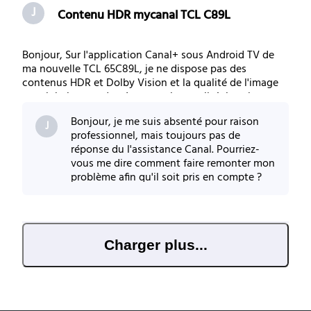
J
Contenu HDR mycanal TCL C89L
Bonjour, Sur l'application Canal+ sous Android TV de
ma nouvelle TCL 65C89L, je ne dispose pas des
contenus HDR et Dolby Vision et la qualité de l'image
est globalement de très mauvaise qualité. Je suis en
ethernet et je possède un Shield qui est raccordé de la
Bonjour, je me suis absenté pour raison
m^me façon ou je visionne les films en
J
professionnel, mais toujours pas de
réponse du l'assistance Canal. Pourriez-
vous me dire comment faire remonter mon
problème afin qu'il soit pris en compte ?
Merci par avance.
Charger plus...