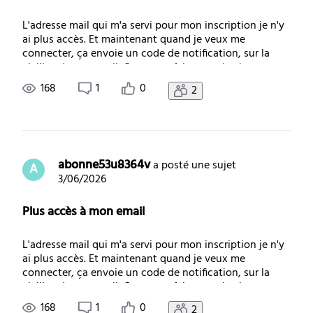
L'adresse mail qui m'a servi pour mon inscription je n'y
ai plus accès. Et maintenant quand je veux me
connecter, ça envoie un code de notification, sur la
vieille adresse email. Comment faire pour la changer et
mettre ma nouvelle adresse email ?
168
1
0
2
abonne53u8364v
 a posté une sujet
A
3/06/2026
Plus accès à mon email
L'adresse mail qui m'a servi pour mon inscription je n'y
ai plus accès. Et maintenant quand je veux me
connecter, ça envoie un code de notification, sur la
vieille adresse email. Comment faire pour la changer et
mettre ma nouvelle adresse email ?
168
1
0
2