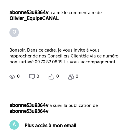
Selected
Toutes
abonne53u8364v
 a aimé le commentaire de 
Olivier_EquipeCANAL
les
O
activités
Bonsoir, Dans ce cadre, je vous invite à vous
rapprocher de nos Conseillers Clientèle via ce numéro
non surtaxé 09.70.82.08.15. Ils vous accompagneront
dans la récupération et la mise à jour de votre c
0
0
0
0
abonne53u8364v
 a suivi la publication de 
abonne53u8364v
A
Plus accès à mon email