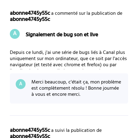
Selected
Toutes
abonne4745y55c
 a commenté sur la publication de 
abonne4745y55c
les
A
Signalement de bug son et live
activités
Depuis ce lundi, j'ai une série de bugs liés à Canal plus
uniquement sur mon ordinateur, que ce soit par l'accès
navigateur (et testé avec chrome et firefox) ou par
l'application bureau. - il n'y a pas de son - les contenus
live, même regardés en différé, restent en chargement
Merci beaucoup, c'était ça, mon problème
ou avancent au rythme
A
est complètement résolu ! Bonne journée
à vous et encore merci.
abonne4745y55c
 a suivi la publication de 
abonne4745y55c