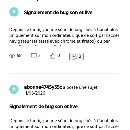
A
Signalement de bug son et live
Depuis ce lundi, j'ai une série de bugs liés à Canal plus
uniquement sur mon ordinateur, que ce soit par l'accès
navigateur (et testé avec chrome et firefox) ou par
l'application bureau. - il n'y a pas de son - les contenus
live, même regardés en différé, restent en chargement
58
2
0
2
ou avancent au rythme
abonne4745y55c
 a posté une sujet
A
11/06/2026
Signalement de bug son et live
Depuis ce lundi, j'ai une série de bugs liés à Canal plus
uniquement sur mon ordinateur, que ce soit par l'accès