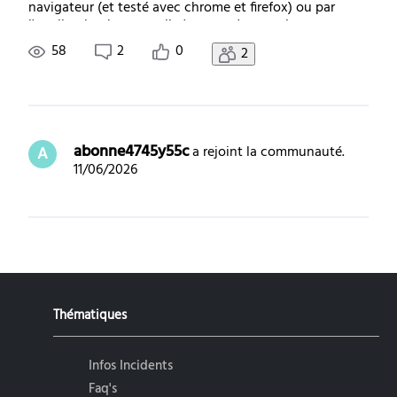
navigateur (et testé avec chrome et firefox) ou par
l'application bureau. - il n'y a pas de son - les contenus
live, même regardés en différé, restent en chargement
58
2
0
2
ou avancent au rythme
abonne4745y55c
 a rejoint la communauté.
A
11/06/2026
Thématiques
Infos Incidents
Faq's