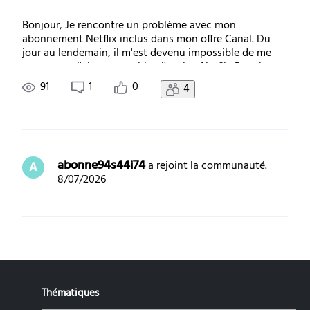
Bonjour, Je rencontre un problème avec mon
abonnement Netflix inclus dans mon offre Canal. Du
jour au lendemain, il m'est devenu impossible de me
connecter. J'ai pourtant bien l'option Netflix Premium
dans mon abonnement. Lorsque j'essaie d'accéder à
91
1
0
4
Netflix depuis mon ordinateur, on me demande de r
abonne94s44i74
 a rejoint la communauté.
A
8/07/2026
Thématiques