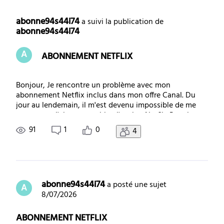
Selected
Toutes
abonne94s44i74
 a suivi la publication de 
abonne94s44i74
les
A
ABONNEMENT NETFLIX
activités
Bonjour, Je rencontre un problème avec mon
abonnement Netflix inclus dans mon offre Canal. Du
jour au lendemain, il m'est devenu impossible de me
connecter. J'ai pourtant bien l'option Netflix Premium
dans mon abonnement. Lorsque j'essaie d'accéder à
91
1
0
4
Netflix depuis mon ordinateur, on me demande de r
abonne94s44i74
 a posté une sujet
A
8/07/2026
ABONNEMENT NETFLIX