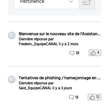
À
Pertinence
vie
Selected
Pertinence
Bienvenue sur le nouveau site de l’Assistance CANAL+
EC
Dernière réponse par
Frederic_EquipeCANAL
il y a 2 mois
4
33
Tentatives de phishing / hameçonnage en cours
EC
Dernière réponse par
Said_EquipeCANAL
il y a 3 jours
12
13