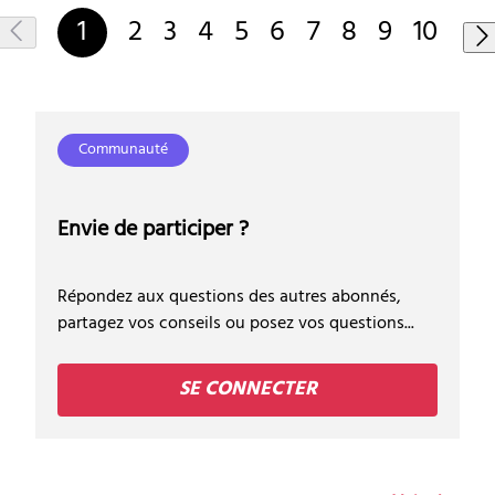
1
2
3
4
5
6
7
8
9
10
Communauté
Envie de participer ?
Répondez aux questions des autres abonnés,
partagez vos conseils ou posez vos questions...
SE CONNECTER