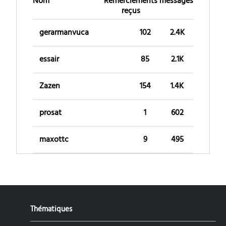
Nom
Remerciements
messages
reçus
gerarmanvuca
102
2.4K
essair
85
2.1K
Zazen
154
1.4K
prosat
1
602
maxottc
9
495
Thématiques