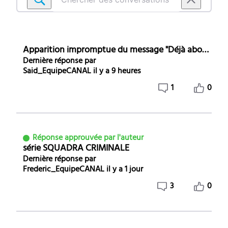
Chercher
des
conversations
dans
Apparition impromptue du message "Déjà abonné"
Programmes
Dernière réponse par
-
Said_EquipeCANAL
il y a 9 heures
Errone
1
0
Réponse approuvée par l'auteur
série SQUADRA CRIMINALE
Dernière réponse par
Frederic_EquipeCANAL
il y a 1 jour
3
0