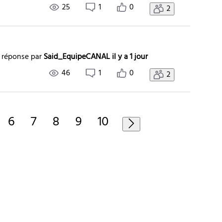
25
1
0
2
 réponse par
Said_EquipeCANAL
il y a 1 jour
46
1
0
2
6
7
8
9
10