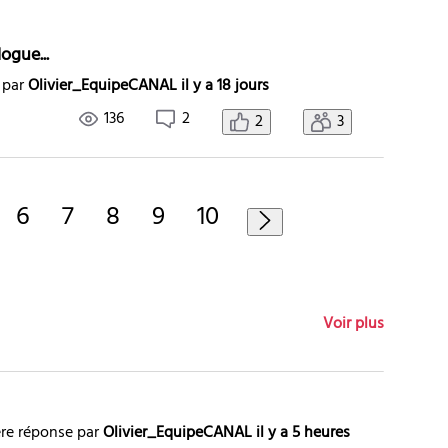
ogue...
 par
Olivier_EquipeCANAL
il y a 18 jours
136
2
2
3
6
7
8
9
10
Voir plus
re réponse par
Olivier_EquipeCANAL
il y a 5 heures