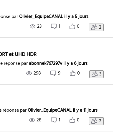
ponse par
Olivier_EquipeCANAL
il y a 5 jours
23
1
0
2
PORT et UHD HDR
re réponse par
abonnek767297v
il y a 6 jours
298
9
0
3
e réponse par
Olivier_EquipeCANAL
il y a 11 jours
28
1
0
2