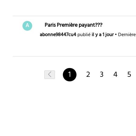
Paris Première payant???
A
abonne98447cu4
publié
il y a 1 jour
•
Dernière
1
2
3
4
5