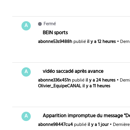
Fermé
A
BEIN sports
abonne53s9488h
publié
il y a 12 heures
•
Dern
vidéo saccadé après avance
A
abonne336x451n
publié
il y a 24 heures
•
Dern
Olivier_EquipeCANAL
il y a 11 heures
Apparition impromptue du message "D
A
abonne98447cu4
publié
il y a 1 jour
•
Dernière