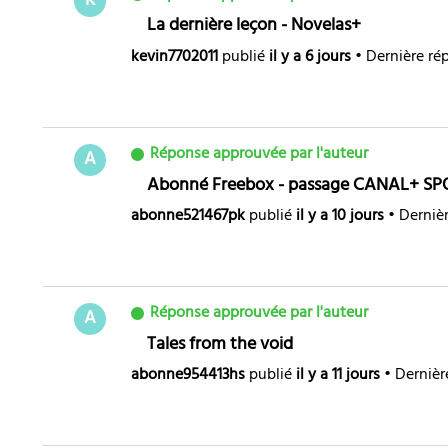
K
La dernière leçon - Novelas+
kevin7702011
publié
il y a 6 jours
•
Dernière ré
Réponse approuvée par l'auteur
A
Abonné Freebox - passage CANAL+ S
abonne521467pk
publié
il y a 10 jours
•
Derniè
Réponse approuvée par l'auteur
A
Tales from the void
abonne954413hs
publié
il y a 11 jours
•
Dernièr