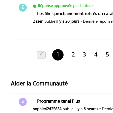
Réponse approuvée par l'auteur
Z
Les films prochainement retirés du catal
Zazen
publié
il y a 20 jours
•
Dernière réponse
1
2
3
4
5
Aider la Communauté
Programme canal Plus
S
sophie42425834
publié
il y a 6 heures
•
Derniè