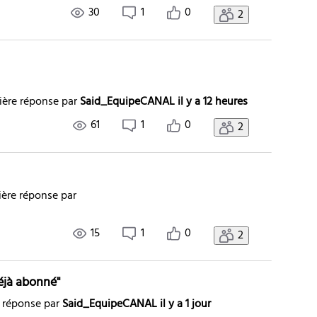
30
1
0
2
ière réponse par
Said_EquipeCANAL
il y a 12 heures
61
1
0
2
ière réponse par
15
1
0
2
éjà abonné"
 réponse par
Said_EquipeCANAL
il y a 1 jour