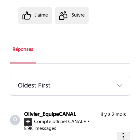
J'aime
Suivre
Réponses
Oldest First
Selected
Oldest
Olivier_EquipeCANAL
il y a 2 mois
O
First
Compte officiel CANAL+
•
5.9K
messages