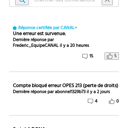
Chercher
des
conversations
dans
Réponse certifiée par CANAL+
Materiel
Une erreur est survenue.
-
Dernière réponse par
Frederic_EquipeCANAL
il y a 20 heures
Message
d'erreur
5
15
Compte bloqué erreur OPES 213 (perte de droits)
Dernière réponse par
abonnel1329b73
il y a 2 jours
4
0