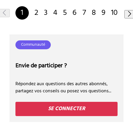
1
2
3
4
5
6
7
8
9
10
Communauté
Envie de participer ?
Répondez aux questions des autres abonnés,
partagez vos conseils ou posez vos questions...
SE CONNECTER