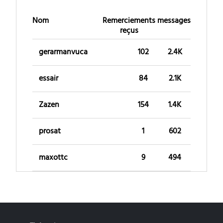
Nom
Remerciements
messages
reçus
gerarmanvuca
102
2.4K
essair
84
2.1K
Zazen
154
1.4K
prosat
1
602
maxottc
9
494