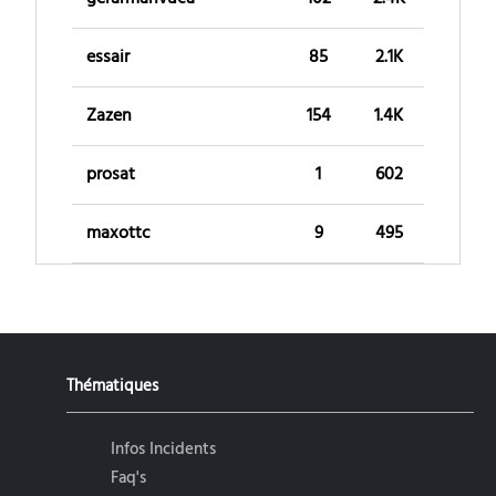
essair
85
2.1K
Zazen
154
1.4K
prosat
1
602
maxottc
9
495
Thématiques
Infos Incidents
Faq's