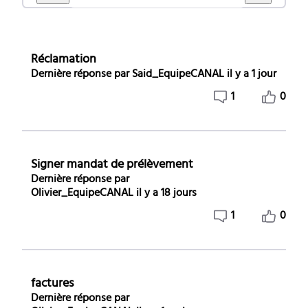
des
conversations
dans
Réclamation
Compte
Dernière réponse par
Said_EquipeCANAL
il y a 1 jour
-
1
0
Moyen
de
paiement
Signer mandat de prélèvement
Dernière réponse par
Olivier_EquipeCANAL
il y a 18 jours
1
0
factures
Dernière réponse par