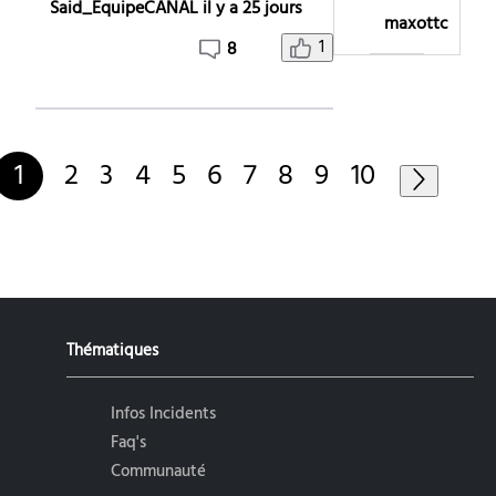
Said_EquipeCANAL
il y a 25 jours
maxottc
1
8
1
2
3
4
5
6
7
8
9
10
Thématiques
Infos Incidents
Faq's
Communauté