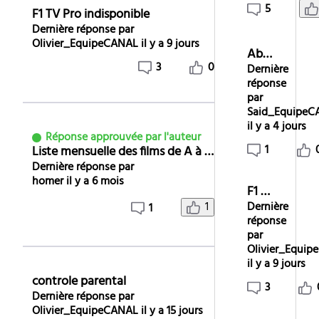
5
F1 TV Pro indisponible
Dernière réponse par
Olivier_EquipeCANAL
il y a 9 jours
Abonnement Netflix
3
0
Dernière
réponse
par
Said_EquipeC
il y a 4 jours
Réponse approuvée par l'auteur
1
Liste mensuelle des films de A à Z pour 2026...
Dernière réponse par
homer
il y a 6 mois
F1 TV Pro indisponible
1
Dernière
1
réponse
par
Olivier_Equi
il y a 9 jours
controle parental
3
Dernière réponse par
Olivier_EquipeCANAL
il y a 15 jours