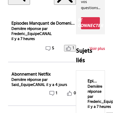
vos
des
questions...
conversations
dans
SE
Episodes Manquant de Domenica Montero de la serie de Novelas+
Services
CONNECTER
Dernière réponse par
-
Frederic_EquipeCANAL
Guide
il y a 7 heures
des
1
5
Voir plus
Sujets
programmes
liés
Abonnement Netflix
Dernière réponse par
Episodes Manquant de Domenica Montero de la serie de Novelas+
Said_EquipeCANAL
il y a 4 jours
Dernière
réponse
1
0
par
Frederic_Equ
il y a 7 heures