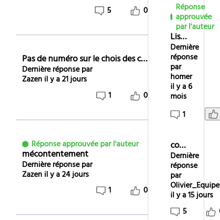
Réponse
5
0
approuvée
par l'auteur
Liste mensuelle des films de A à Z pour 2026...
Dernière
réponse
Pas de numéro sur le chois des chaines
par
Dernière réponse par
homer
Zazen
il y a 21 jours
il y a 6
1
0
mois
1
Réponse approuvée par l'auteur
controle parental
mécontentement
Dernière
Dernière réponse par
réponse
Zazen
il y a 24 jours
par
Olivier_Equi
1
0
il y a 15 jours
5