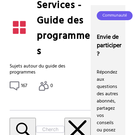
Services -
Communauté
Guide des
programme
Envie de
participer
s
?
Sujets autour du guide des
programmes
Répondez
aux
167
0
questions
des autres
abonnés,
partagez
vos
conseils
ou posez
Chercher