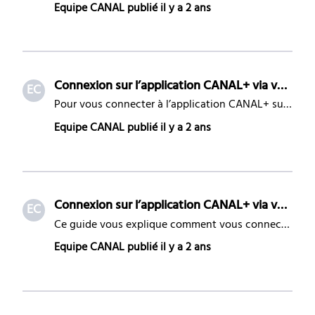
Equipe CANAL
publié
il y a 2 ans
Connexion sur l’application CANAL+ via votre Android TV
EC
Pour vous connecter à l’application CANAL+ sur vos équipements Android/Android TV, il vous suffit de suivre les étapes suivantes : Rendez-vous sur l’application CANAL+ de vos équipements Android/Android TV. Cliquez sur « Se connecter » ​ Rendez-vous sur le site indiqué sur votre écran (sur la photo
Equipe CANAL
publié
il y a 2 ans
Connexion sur l’application CANAL+ via votre Smart TV et console de jeu
EC
Ce guide vous explique comment vous connecter à l'application CANAL+ sur votre Smart TV (Samsung 2018 et ultérieur, LG 2018 et ultérieur, Hisense 2020 et ultérieur, ou TV sous Android TV) et vos consoles de jeu (PlayStation 4 et 5, Xbox One, Series S et X) Étapes de connexion 1. Lancer la connexion
Equipe CANAL
publié
il y a 2 ans