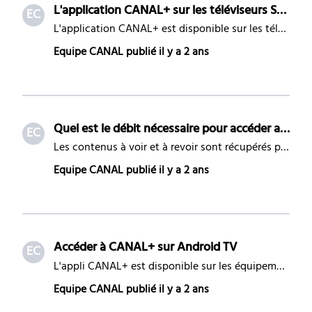
L'application CANAL+ sur les téléviseurs Samsung
EC
L'application CANAL+ est disponible sur les téléviseurs Samsung, vous permettant d'accéder à l'ensemble de vos contenus CANAL+ directement depuis votre TV connectée. Ce guide vous accompagne dans l'installation et l'utilisation de l'application. Compatibilité des téléviseurs Samsung Téléviseurs Sams
Equipe CANAL
publié
il y a 2 ans
Quel est le débit nécessaire pour accéder aux contenus À LA DEMANDE ou aux chaînes par Internet ?
EC
Les contenus à voir et à revoir sont récupérés par Internet. Si votre mode de réception des chaînes est OTT (Le Décodeur CANAL 4K-UHD sans parabole, +LE CUBE TNT, CUBE-S, +LE CUBE HD Wifi, Smart TV SAMSUNG, CANAL+), le Live est aussi récupéré par Internet. Quel est le débit en fonction de la qualité
Equipe CANAL
publié
il y a 2 ans
Accéder à CANAL+ sur Android TV
EC
L'appli CANAL+ est disponible sur les équipements Android TV (version minimum requise : Android 7). Comment installer l'appli ? Rendez-vous sur le Play Store de votre device Android TV Recherchez et installez l'application CANAL+ Comment se connecter sur l'appli CANAL+ ? L’authentification à l'appli
Equipe CANAL
publié
il y a 2 ans