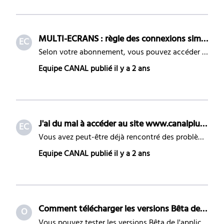
MULTI-ECRANS : règle des connexions simultanées avec CANAL+
EC
Selon votre abonnement, vous pouvez accéder à CANAL+ sur 4 écrans en simultané (Smartphone, Tablette, PC/MAC, Xbox, PS4/5, Apple TV, Android TV…). Règle des connexions simultanées autorisées selon votre offre : Offre souscrite à compter du 14/01/25 : Offres sans engagement : 1 utilisateur/5 licences
Equipe CANAL
publié
il y a 2 ans
J'ai du mal à accéder au site www.canalplus.com sur PC ou MAC. Que puis-je faire ?
EC
Vous avez peut-être déjà rencontré des problèmes en essayant d'accéder au site www.canalplus.com sur PC comme par exemple la page qui ne s'affiche pas correctement dans votre navigateur. Avant toute chose, assurez-vous de désactiver votre bloqueur de publicités. Ce dernier peut avoir un impact sur l
Equipe CANAL
publié
il y a 2 ans
Comment télécharger les versions Bêta de CANAL+ sur iPad, iPhone ou l'Apple TV avec TestFlight ?
O
Vous pouvez tester les versions Bêta de l'application CANAL+ sur iPhone, iPad ou l'Apple TV avec le programme TestFlight d'Apple. Comment télécharger la version Bêta de CANAL+ ? Téléchargez l'appli TestFlight d'Apple sur votre iPad/iPhone/Apple TV depuis l'App Store . Depuis votre équipement iOS (iP