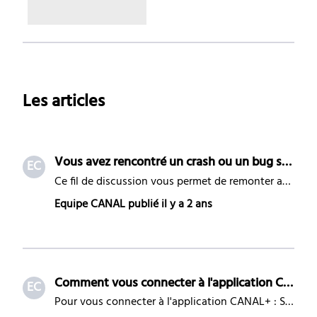
Les articles
Vous avez rencontré un crash ou un bug sur ANDROID ?
EC
Ce fil de discussion vous permet de remonter aux développeurs les bugs que vous observez sur l’appli CANAL+ via votre SMARTPHONE / TABLETTE ANDROID. Afin de décrire le problème que vous rencontrez, nous vous invitons à préciser systématiquement : Le type de terminal utilisé : SMARTPHONE ou TABLETTE
Equipe CANAL
publié
il y a 2 ans
Comment vous connecter à l'application CANAL+ sur PC / Mac / Smartphone
EC
Pour vous connecter à l'application CANAL+ : Sur votre PC/Mac Rendez-vous sur l'application CANAL+ et cliquez sur le portrait en haut à droite (1), puis sur le bouton "Se connecter" (2). ​ Saisissez ensuite l'email associé à votre compte et votre mot de passe sur la page de connexion qui s'affiche.