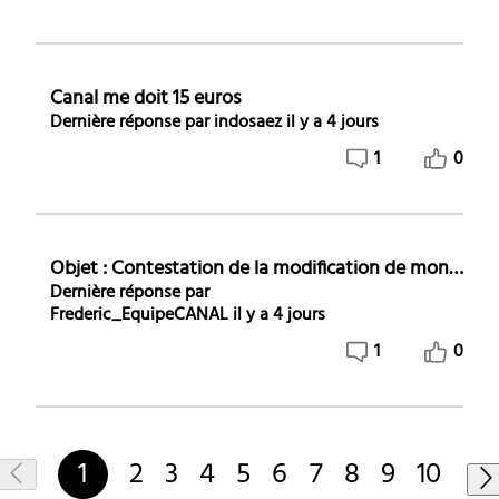
Canal me doit 15 euros
Dernière réponse par
indosaez
il y a 4 jours
1
0
Objet : Contestation de la modification de mon abonnement – Abonné n°
Dernière réponse par
Frederic_EquipeCANAL
il y a 4 jours
1
0
1
2
3
4
5
6
7
8
9
10