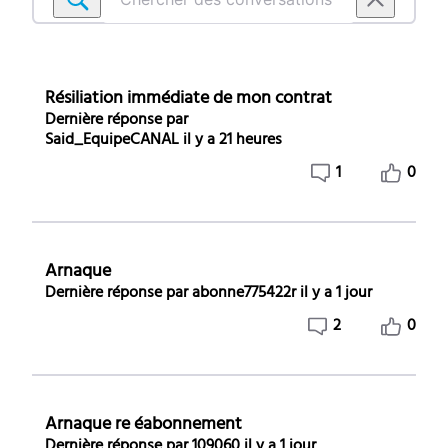
Chercher
des
conversations
dans
Résiliation immédiate de mon contrat
Abonnement
Dernière réponse par
-
Said_EquipeCANAL
il y a 21 heures
Resiliation
1
0
Arnaque
Dernière réponse par
abonne775422r
il y a 1 jour
2
0
Arnaque re éabonnement
Dernière réponse par
109060
il y a 1 jour