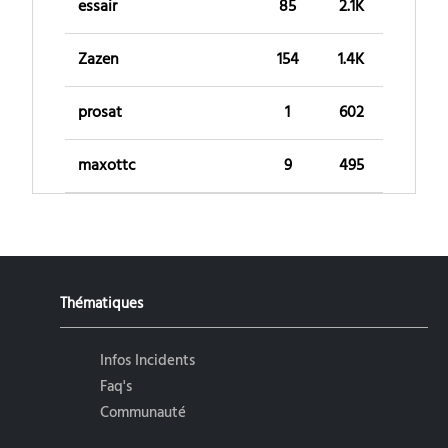
essair
85
2.1K
Zazen
154
1.4K
prosat
1
602
maxottc
9
495
Thématiques
Infos Incidents
Faq's
Communauté