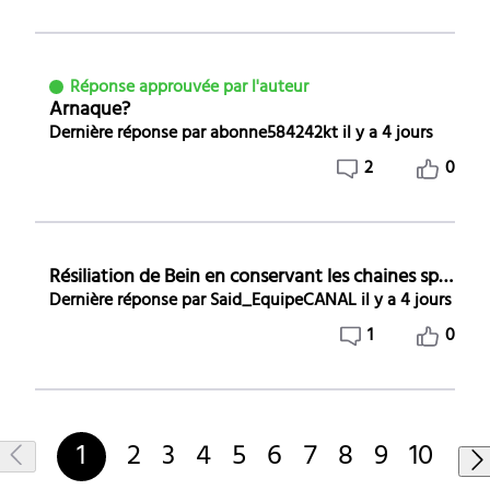
Réponse approuvée par l'auteur
Arnaque?
Dernière réponse par
abonne584242kt
il y a 4 jours
2
0
Résiliation de Bein en conservant les chaines sport de canal
Dernière réponse par
Said_EquipeCANAL
il y a 4 jours
1
0
1
2
3
4
5
6
7
8
9
10