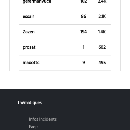
gerarmanvuca
102
2.4K
essair
86
2.1K
Zazen
154
1.4K
prosat
1
602
maxottc
9
495
Thématiques
Infos Incidents
Faq's