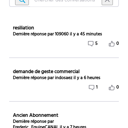
Chercher
des
conversations
dans
resiliation
Abonnement
Dernière réponse par
109060
il y a 45 minutes
-
5
0
Contrat
demande de geste commercial
Dernière réponse par
indosaez
il y a 6 heures
1
0
Ancien Abonnement
Dernière réponse par
Frederic_EquipeCANAL
il y a 7 heures